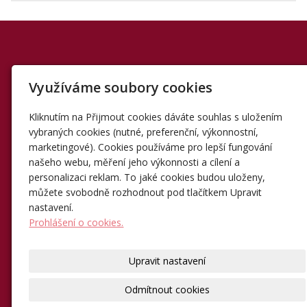
SLUŽBY
POPTÁVKA
KONTAKT
Využíváme soubory cookies
REALIZACE
REFERENCE
CERTIFIKÁTY
FIRMA
PARTNEŘI
MAPA
ÚVOD
GDPR
FACEBOOK
Kliknutím na Přijmout cookies dáváte souhlas s uložením
vybraných cookies (nutné, preferenční, výkonnostní,
marketingové). Cookies používáme pro lepší fungování
našeho webu, měření jeho výkonnosti a cílení a
Hydroizolace a zateplení střech
personalizaci reklam. To jaké cookies budou uloženy,
můžete svobodně rozhodnout pod tlačítkem Upravit
© 2000-2026
ISOmont
|
WebDesign Anamedo®
nastavení.
Prohlášení o cookies.
Upravit nastavení
Odmítnout cookies