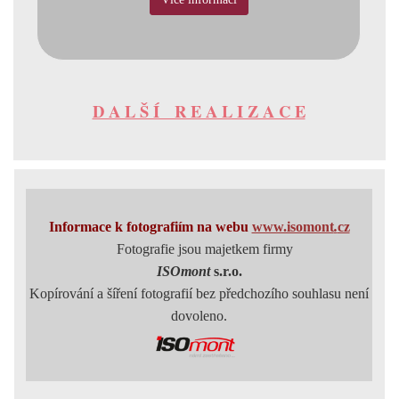
D A L Š Í R E A L I Z A C E
Informace k fotografiím
na webu
www.isomont
.
cz
Fotografie jsou majetkem firmy
ISOmont
s.r.o.
Kopírování a šíření fotografií bez předchozího souhlasu
není
dovoleno.