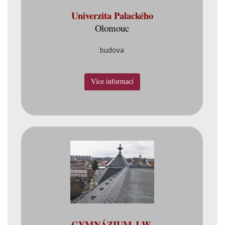
Univerzita Palackého
Olomouc
budova
Více informací
GYMNÁZIUM J.W.