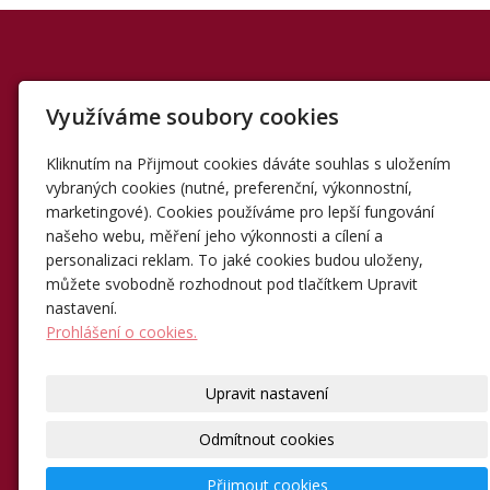
SLUŽBY
POPTÁVKA
KONTAKT
Využíváme soubory cookies
REALIZACE
REFERENCE
CERTIFIKÁTY
FIRMA
PARTNEŘI
MAPA
ÚVOD
GDPR
FACEBOOK
Kliknutím na Přijmout cookies dáváte souhlas s uložením
vybraných cookies (nutné, preferenční, výkonnostní,
marketingové). Cookies používáme pro lepší fungování
našeho webu, měření jeho výkonnosti a cílení a
Hydroizolace a zateplení střech
personalizaci reklam. To jaké cookies budou uloženy,
můžete svobodně rozhodnout pod tlačítkem Upravit
© 2000-2026
ISOmont
|
WebDesign Anamedo®
nastavení.
Prohlášení o cookies.
Upravit nastavení
Odmítnout cookies
Přijmout cookies