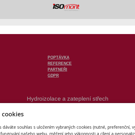
POPTÁVKA
REFERENCE
PARTNEŘI
GDPR
Hydroizolace a zateplení střech
© 2000-2026
ISOmont
|
WebDesign Anamedo®
 cookies
s dáváte souhlas s uložením vybraných cookies (nutné, preferenční, 
fungování našeho webu, měření jeho výkonnosti a cílení a personaliz