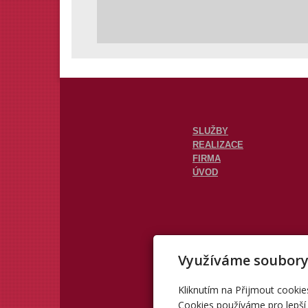
SLUŽBY
REALIZACE
FIRMA
ÚVOD
Využíváme soubory
Kliknutím na Přijmout cookie
Cookies používáme pro lepší 