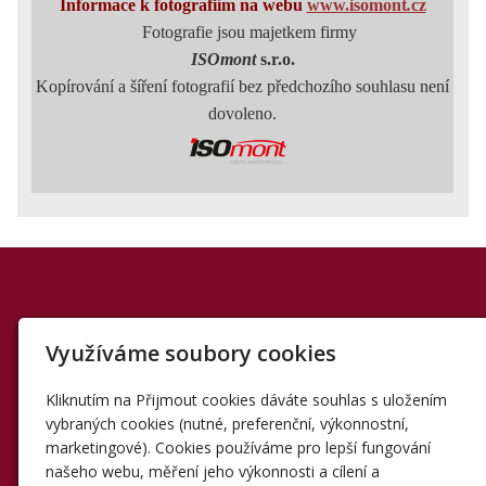
Informace k fotografiím
na webu
www.isomont
.
cz
Fotografie jsou majetkem firmy
ISOmont
s.r.o.
Kopírování a šíření fotografií bez předchozího souhlasu
není
dovoleno.
SLUŽBY
POPTÁVKA
KONTAKT
Využíváme soubory cookies
REALIZACE
REFERENCE
CERTIFIKÁTY
FIRMA
PARTNEŘI
MAPA
ÚVOD
GDPR
FACEBOOK
Kliknutím na Přijmout cookies dáváte souhlas s uložením
vybraných cookies (nutné, preferenční, výkonnostní,
marketingové). Cookies používáme pro lepší fungování
našeho webu, měření jeho výkonnosti a cílení a
Hydroizolace a zateplení střech